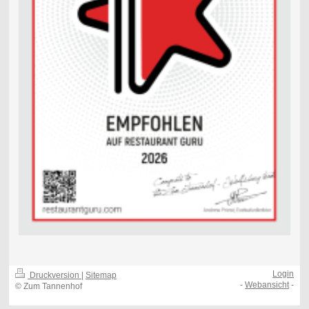
Login
Druckversion
|
Sitemap
-
Webansicht
-
© Zum Tannenhof