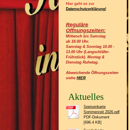
Hier geht es zur
Datenschutzerklärung!
Reguläre
Offnungszeiten:
Mittwoch bis Samstag
ab 18.00 Uhr.
Samstag & Sonntag 10.00 -
13.00 Uhr (Langschläfer-
Frühstück).
Montag &
Dienstag Ruhetag.
Abweichende Öffnungszeiten
siehe
HIER
Aktuelles
Speisenkarte
Sommerzeit 2026.pdf
PDF-Dokument
[696.4 KB]