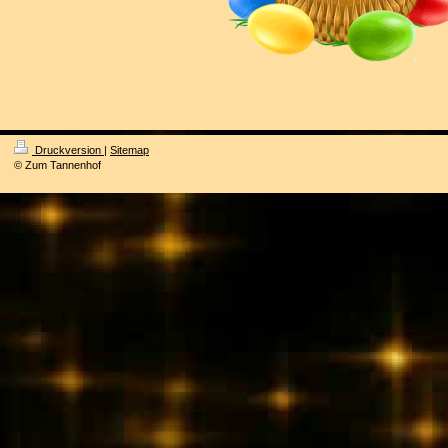
Druckversion
|
Sitemap
© Zum Tannenhof