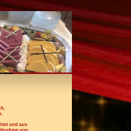
ch,
n.
htet und aus
 Mitnahme von