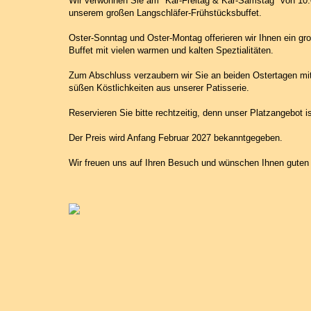
Wir verwöhnen Sie am "Kar-Freitag & Kar-Samstag" von 10.0
unserem großen Langschläfer-Frühstücksbuffet.
Oster-Sonntag und Oster-Montag offerieren wir Ihnen ein gr
Buffet mit vielen warmen und kalten Speztialitäten.
Zum Abschluss verzaubern wir Sie an beiden Ostertagen mi
süßen Köstlichkeiten aus unserer Patisserie.
Reservieren Sie bitte rechtzeitig, denn unser Platzangebot i
Der Preis wird Anfang Februar 2027 bekanntgegeben.
Wir freuen uns auf Ihren Besuch und wünschen Ihnen guten 