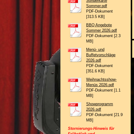
Sonderkarte
Sommer.pdf
PDF-Dokument
[313.5 KB]
BBQ Angebote
Sommer 2026.pdf
PDF-Dokument [2.3
MB]
Menü- und
Buffetvorschläge
2026.pdf
PDF-Dokument
[351.6 KB]
Weihnachtsshow-
Menüs 2026.pdf
PDF-Dokument [1.1
MB]
Showprogramm
2026.pdf
PDF-Dokument [21.9
MB]
Stornierungs-Hinweis für
Frühstück und