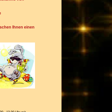
e
nschen Ihnen einen
!