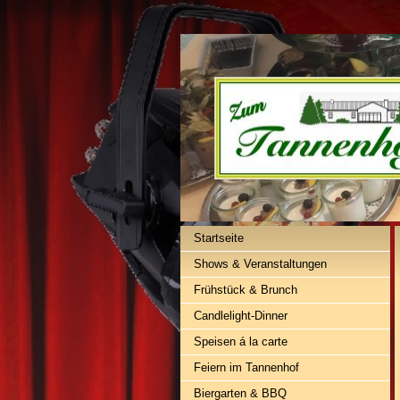
Startseite
Shows & Veranstaltungen
Frühstück & Brunch
Candlelight-Dinner
Speisen á la carte
Feiern im Tannenhof
Biergarten & BBQ