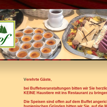
V
erehrte Gäste,
bei Buffetveranstaltungen bitten wir Sie herzli
KEINE Haustiere mit ins Restaurant zu bringe
Die Speisen sind offen auf dem Buffet angeric
hygienischen Gründen bitten wir Sie, auf die