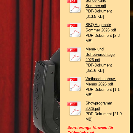
Sonderkarte
Sommer.pdf
PDF-Dokument
[313.5 KB]
BBQ Angebote
Sommer 2026.pdf
PDF-Dokument [2.3
MB]
Menü- und
Buffetvorschläge
2026.pdf
PDF-Dokument
[351.6 KB]
Weihnachtsshow-
Menüs 2026.pdf
PDF-Dokument [1.1
MB]
Showprogramm
2026.pdf
PDF-Dokument [21.9
MB]
Stornierungs-Hinweis für
Frühstück und