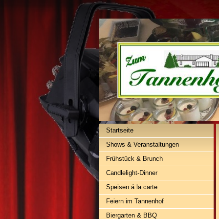
Startseite
Shows & Veranstaltungen
Frühstück & Brunch
Candlelight-Dinner
Speisen á la carte
Feiern im Tannenhof
Biergarten & BBQ