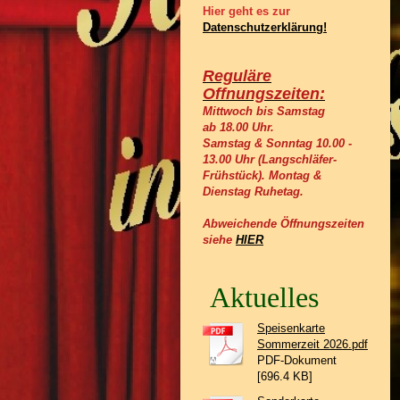
Hier geht es zur
Datenschutzerklärung!
Reguläre
Offnungszeiten:
Mittwoch bis Samstag
ab 18.00 Uhr.
Samstag & Sonntag 10.00 -
13.00 Uhr (Langschläfer-
Frühstück).
Montag &
Dienstag Ruhetag.
Abweichende Öffnungszeiten
siehe
HIER
Aktuelles
Speisenkarte
Sommerzeit 2026.pdf
PDF-Dokument
[696.4 KB]