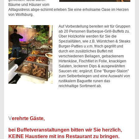
Bäume und Häuser vom
Alltagsstress abge-schirmt erleben Sie eine erholsame Oase im Herzen
von Wolfsburg.
Auf Vorbestellung bereiten wir für Gruppen
ab 20 Personen Barbeque-Grill-Buffets zu.
Über Holzkohle werden für Sie die
Spezialitäten, wie z.B. Würstchen & Steaks
Burger-Patties u.v.m. frisch gegrillt und
durch ein zusätzliches Buffet mit
verschiedenen Beilagen, gebackenem
Hirtenkäse, Fischfilet in Folie, knackigen
Salaten, leckeren Dips & ausgewählten
Saucen etc. ergänzt. Eine "Burger-Staion"
zum Selberbelegen und eine Auswahl von
rustikalem Baguette runen das
reichhaltige Sortiment ab.
V
erehrte Gäste,
bei Buffetveranstaltungen bitten wir Sie herzlich,
KEINE Haustiere mit ins Restaurant zu bringen.