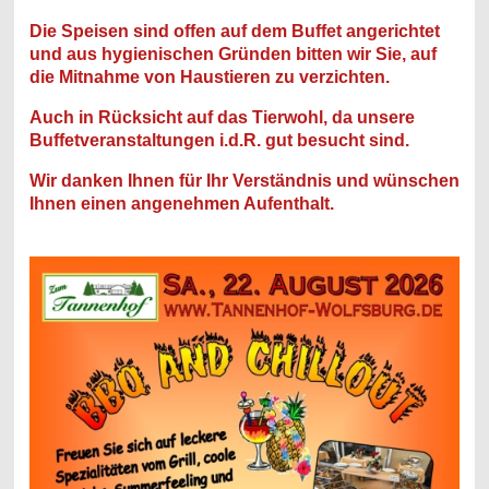
Die Speisen sind offen auf dem Buffet angerichtet
und aus hygienischen Gründen bitten wir Sie, auf
die Mitnahme von Haustieren zu verzichten.
Auch in Rücksicht auf das Tierwohl, da unsere
Buffetveranstaltungen i.d.R. gut besucht sind.
Wir danken Ihnen für Ihr Verständnis und wünschen
Ihnen einen angenehmen Aufenthalt.