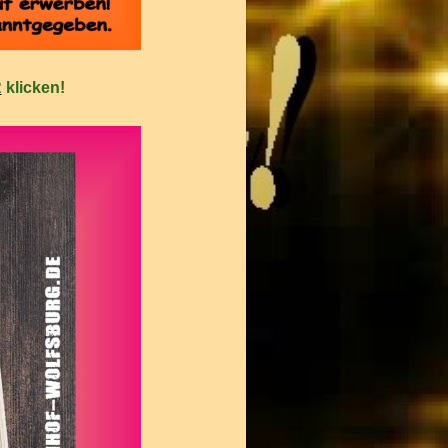
R
klicken!