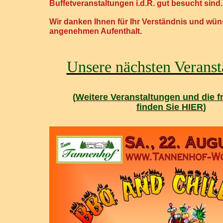
Buffetveranstaltungen i.d.R. gut besucht sind.
Wir danken Ihnen für Ihr Verständnis und wü
angenehmen Aufenthalt.
Unsere nächsten Veranst
(
Weitere Veranstaltungen und die fr
finden Sie HIER​
)