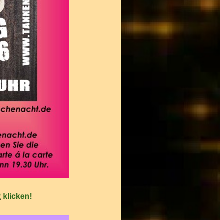
R
klicken!