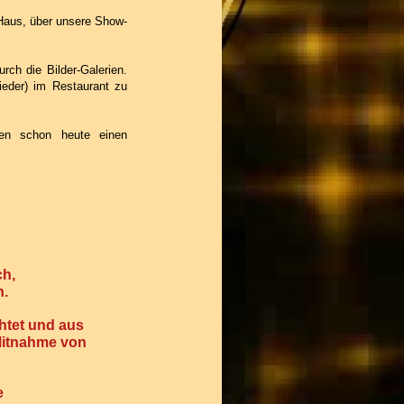
 Haus, über unsere Show-
rch die Bilder-Galerien.
ieder) im Restaurant zu
en schon heute einen
ch,
n.
htet und aus
 Mitnahme von
e