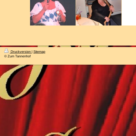
Druckversion
|
Sitemap
© Zum Tannenhof