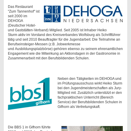
Das Restaurant
"Zum Tannenhof" ist
seit 2000 im
DEHOGA
(Deutscher Hotel-
und Gaststätten-Verband) Mitglied. Seit 2005 ist Inhaber Heiko
Sturm aktiv im Vorstand des Kreisverbandes Wolfsburg als Schriftführer
tätig und seit 2010 Beauftragter für die Jugendarbeit. Die Teilnahme an
Berufseinsteiger-Messen (z.B. Jobwerkmesse
und Ausbildungsplatzbörse) gehören ebenso zu seinem ehrenamtlichen
Engagement wie die Mitwirkung an Aktionstagen in der Gastronomie in
Zusammenarbeit mit den Berufsbildenden Schulen.
Neben den Tätigkeiten im DEHOGA und
im Prüfungsausschuss wirkt Heiko Sturm
bei den Jugendmeisterschaften als Jury-
Mitglied mit. Zusätzlich
unterstützt er den
fachpraktischen Unterricht (Bereich
Service) der Berufsbildenden Schulen in
Gifhorn als Vertretungskaft.
Die BBS 1 in Gifhorn führte