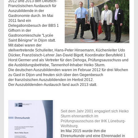
2012 und 2013 den Deutsch-
Französischen Austausch für
Auszubildende in der
Gastronomie durch. Im Mai
2011 fand ein
Delegationsbesuch der BBS 1
Gifhorn in der
Gastronomieschule "Lycée
Saint Bénigne" in Dijon statt.
Mit dabei waren der
stellvertretende Schulleiter, Hans-Peter Hinsemann, Küchenleiter Udo
Dücker, Französisch-Lehrer Jan-David Bigott, Koordinator Berufsfeld 1
Horst Germer und als Vertreter für den Dehoga, Prüfungsausschuss und
die Ausbildungsbetriebe, Tannenhof-Inhaber Heiko Sturm.
Die deutschen Auszubildenden waren im Februar 2012 für drei Wochen
zu Gast in Dijon und freuten sich über den Gegenbesuch
der französischen Auszubildenden im Herbst 2012.
Der Auszubildenden-Austausch fand auch 2013 statt.
Seit dem Jahr 2001 engagiert sich Heiko
Sturm ehrenamtlich im
Prüfungsausschuss der IHK Lüneburg-
Wolfsburg.
Im Mai 2015 wurde ihm die
Ehrenurkunde und eine Ehrennadel
in