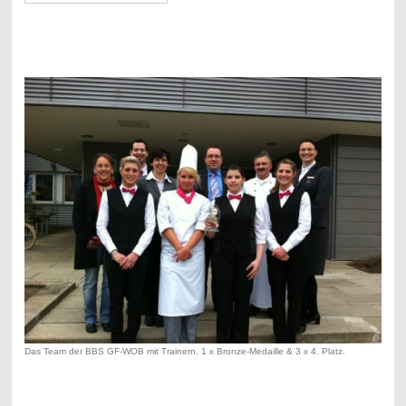
Das Team der BBS GF-WOB mit Trainern. 1 x Bronze-Medaille & 3 x 4. Platz.